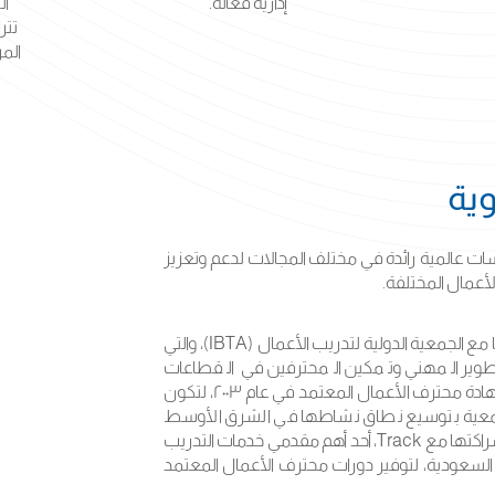
إدارية فعّالة.
ال
تتر
المر
وية
ت عالمية رائدة في مختلف المجالات لدعم وتعزيز
أعمال المختلفة.
فمن إحدى شراكاتنا الراسخة التي نعتز بها هي شراكتنا مع الجمعية الدولية لتدريب الأعمال (IBTA)، والتي
وير المهني وتمكين المحترفين في القطاعات
العالمية، إذ كان لها السبق في استحداث برنامج وشهادة محترف الأعمال المعتمد في عام ٢٠٠٣، لتكون
الجمعية بتوسيع نطاق نشاطها في الشرق الأوسط
والخليج بشكل خاص. ومن ذلك المنطلق، أسست شراكتها مع Track، أحد أهم مقدمي خدمات التدريب
 السعودية، لتوفير دورات محترف الأعمال المعتمد