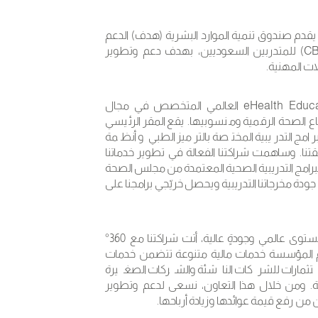
يقدم صندوق تنمية الموارد البشرية (هدف) الدعم
المادي لجميع دورات محترف الأعمال المعتمد (CBP) للمتدربين السعوديين، بهدف دعم وتطوير
ات المهنية.
كما نفخر أيضًآ بشراكتنا المتميزة؛ مع مركز eHealth Education العالمي المتخصص في مجال
ع الصحة الرقمية ومنسوبيها. يقع المقر الرئيسي
رامج التدريبية المختصة بالترميز الطبي و أنظمة
لقة بالتشخيص (DRG) في منطقتنا. وساهمت شراكتنا الفعالة في تطوير خدماتنا
رامج التدريبية الصحية المعتمدة من مجلس الصحة
 مخرجاتنا التدريبية ويحصل خريّجي برامجنا على
وفي سعيٍ من نوى لتقديم برامج تدريبية مالية بمستوى عالمي وجودةٍ عالية، أتت شراكتنا مع 360°
 تقدم المؤسسة خدمات مالية متنوعة تتضمن خدمات
ستثمارات للشركات الناشئة والشركات الصغيرة
مة. ومن خلال هذا التعاون، نسعى لدعم وتطوير
ن رفع قيمة عوائدها وزيادة أرباحها.